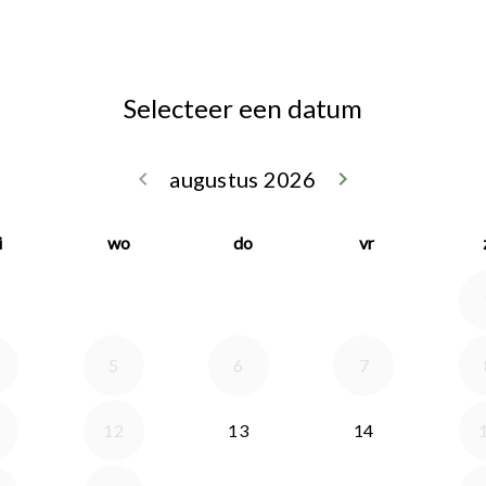
Selecteer een datum
keyboard_arrow_left
augustus 2026
keyboard_arrow_right
Ga terug juli 2
Doorga
i
wo
do
vr
5
6
7
12
13
14