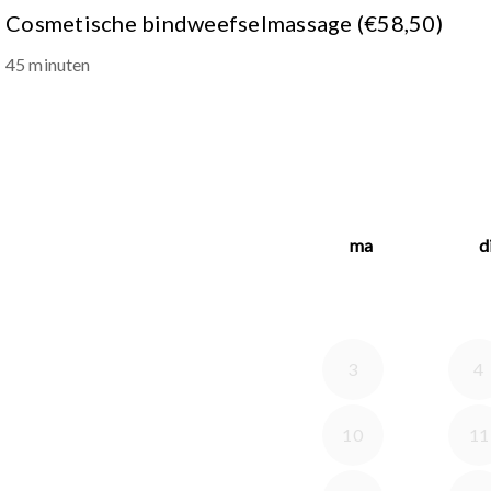
Cosmetische bindweefselmassage (€58,50)
45 minuten
ma
d
3
4
10
11