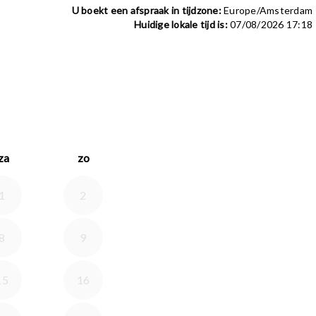
U boekt een afspraak in tijdzone:
Europe/Amsterdam
Huidige lokale tijd is:
07/08/2026 17:18
026
an september 2026
za
zo
1
2
8
9
15
16