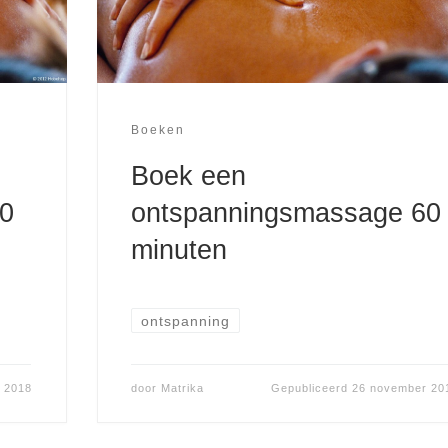
Boeken
Boek een
0
ontspanningsmassage 60
minuten
ontspanning
 2018
door
Matrika
Gepubliceerd
26 november 20