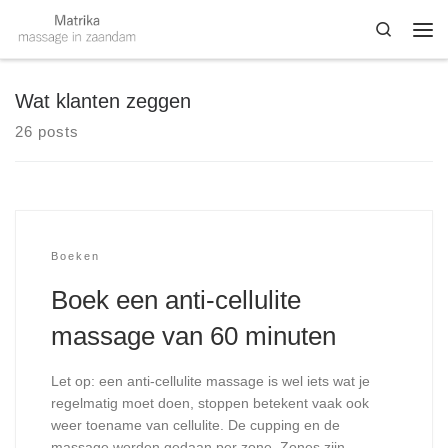
Skip to content
Search
Me
Wat klanten zeggen
26 posts
Boeken
Boek een anti-cellulite
massage van 60 minuten
Let op: een anti-cellulite massage is wel iets wat je
regelmatig moet doen, stoppen betekent vaak ook
weer toename van cellulite. De cupping en de
massage worden gedaan per zone. Zones zijn