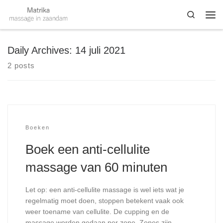
Skip to content
Search
Me
Daily Archives:
14 juli 2021
2 posts
Boeken
Boek een anti-cellulite
massage van 60 minuten
Let op: een anti-cellulite massage is wel iets wat je
regelmatig moet doen, stoppen betekent vaak ook
weer toename van cellulite. De cupping en de
massage worden gedaan per zone. Zones zijn